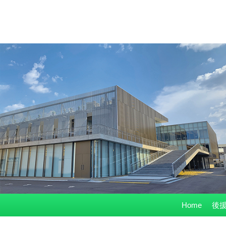
コ
Home
後援
ン