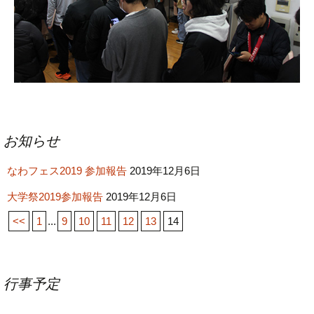
投
お知らせ
稿
なわフェス2019 参加報告
ナ
2019年12月6日
ビ
大学祭2019参加報告
2019年12月6日
ゲ
<<
1
...
9
10
11
12
13
14
ー
シ
ョ
行事予定
ン