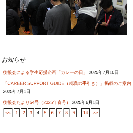
投
お知らせ
稿
後援会による学生応援企画「カレーの日」
ナ
2025年7月10日
ビ
「CAREER SUPPORT GUIDE（就職の手引き）」掲載のご案内
ゲ
2025年7月1日
ー
後援会たより54号（2025年春号）
2025年6月1日
シ
<<
1
2
3
4
5
6
7
8
9
...
14
>>
ョ
ン