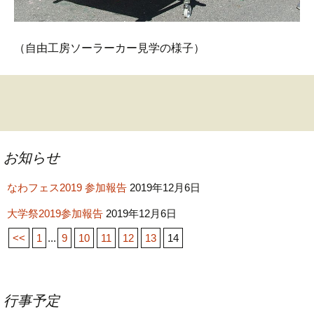
（自由工房ソーラーカー見学の様子）
投
稿
お知らせ
ナ
なわフェス2019 参加報告
2019年12月6日
ビ
ゲ
大学祭2019参加報告
2019年12月6日
ー
<<
1
...
9
10
11
12
13
14
シ
ョ
ン
行事予定