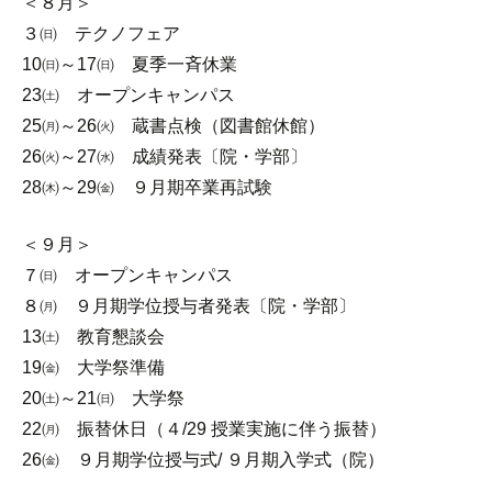
＜８月＞
３㈰ テクノフェア
10㈰～17㈰ 夏季一斉休業
23㈯ オープンキャンパス
25㈪～26㈫ 蔵書点検（図書館休館）
26㈫～27㈬ 成績発表〔院・学部〕
28㈭～29㈮ ９月期卒業再試験
＜９月＞
７㈰ オープンキャンパス
８㈪ ９月期学位授与者発表〔院・学部〕
13㈯ 教育懇談会
19㈮ 大学祭準備
20㈯～21㈰ 大学祭
22㈪ 振替休日（４/29 授業実施に伴う振替）
26㈮ ９月期学位授与式/ ９月期入学式（院）