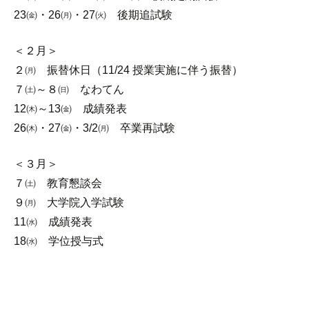
23㈮・26㈪・27㈫ 後期追試験
＜２月＞
２㈪ 振替休日（11/24 授業実施に伴う振替）
７㈯～８㈰ なわてん
12㈭～13㈮ 成績発表
26㈭・27㈮・3/2㈪ 卒業再試験
＜３月＞
７㈯ 教育懇談会
９㈪ 大学院入学試験
11㈬ 成績発表
18㈬ 学位授与式