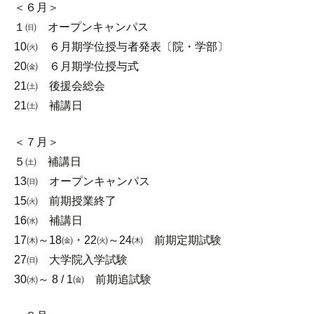
＜６月＞
１㈰ オープンキャンパス
10㈫ ６月期学位授与者発表〔院・学部〕
20㈮ ６月期学位授与式
21㈯ 後援会総会
21㈯ 補講日
＜７月＞
５㈯ 補講日
13㈰ オープンキャンパス
15㈫ 前期授業終了
16㈬ 補講日
17㈭～18㈮・22㈫～24㈭ 前期定期試験
27㈰ 大学院入学試験
30㈬～ 8 / 1㈮ 前期追試験