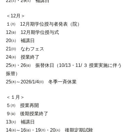
22㈯・29㈯ 補講日
＜12月＞
１㈪ 12月期学位授与者発表（院）
12㈮ 12月期学位授与式
20㈯ 補講日
21㈰ なわフェス
24㈬ 授業終了
25㈭・26㈮ 振替休日（10/13・11/ ３ 授業実施に伴う
振替）
25㈭～2026/1/4㈰ 冬季一斉休業
＜１月＞
５㈪ 授業再開
９㈮ 後期授業終了
13㈫ 補講日
14㈬～16㈮・19㈪・20㈫ 後期定期試験