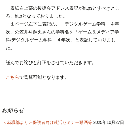
・表紙右上部の後援会アドレス表記がhttpsとすべきとこ
ろ、httpとなっておりました。
・１ページ左下に表記の、「デジタルゲーム学科 ４年
次」の笠井斗輝央さんの学科名を「ゲーム＆メディア学
科/デジタルゲーム学科 ４年次」と表記しておりまし
た。
謹んでお詫びと訂正をさせていただきます。
こちら
で閲覧可能となります。
投
お知らせ
稿
＜就職部より＞保護者向け就活セミナー動画等
ナ
2025年10月27日