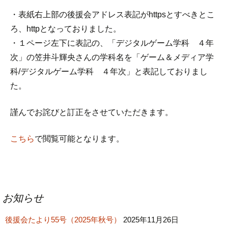
・表紙右上部の後援会アドレス表記がhttpsとすべきとこ
ろ、httpとなっておりました。
・１ページ左下に表記の、「デジタルゲーム学科 ４年
次」の笠井斗輝央さんの学科名を「ゲーム＆メディア学
科/デジタルゲーム学科 ４年次」と表記しておりまし
た。
謹んでお詫びと訂正をさせていただきます。
こちら
で閲覧可能となります。
投
お知らせ
稿
後援会たより55号（2025年秋号）
ナ
2025年11月26日