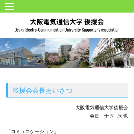
後援会会長あいさつ
大阪電気通信大学後援会
会長 十 河 欣 也
「コミュニケーション」