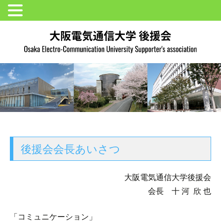
後援会会長あいさつ
大阪電気通信大学後援会
会長 十 河 欣 也
「コミュニケーション」