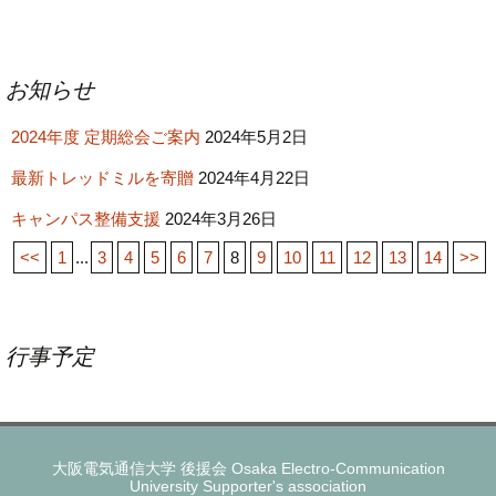
投
お知らせ
稿
2024年度 定期総会ご案内
ナ
2024年5月2日
ビ
最新トレッドミルを寄贈
2024年4月22日
ゲ
キャンパス整備支援
2024年3月26日
ー
<<
1
...
3
4
5
6
7
8
9
10
11
12
13
14
>>
シ
ョ
ン
行事予定
大阪電気通信大学 後援会 Osaka Electro-Communication
University Supporter's association