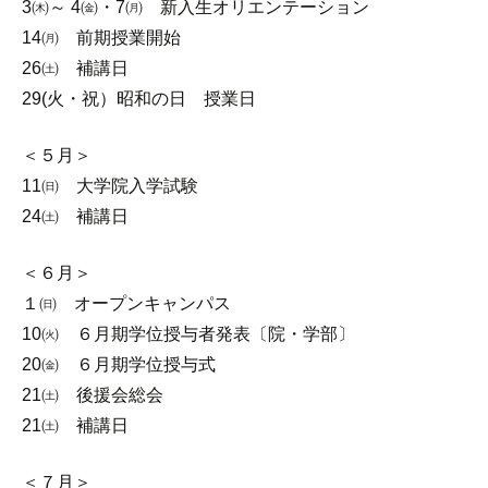
3㈭～ 4㈮・7㈪ 新入生オリエンテーション
14㈪ 前期授業開始
26㈯ 補講日
29(火・祝）昭和の日 授業日
＜５月＞
11㈰ 大学院入学試験
24㈯ 補講日
＜６月＞
１㈰ オープンキャンパス
10㈫ ６月期学位授与者発表〔院・学部〕
20㈮ ６月期学位授与式
21㈯ 後援会総会
21㈯ 補講日
＜７月＞