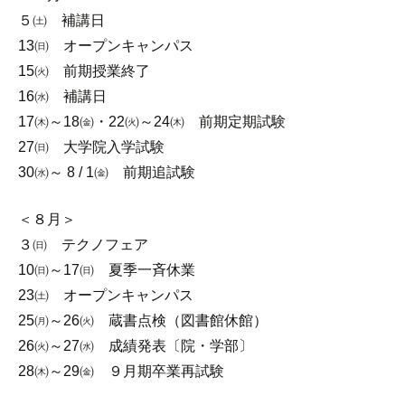
５㈯ 補講日
13㈰ オープンキャンパス
15㈫ 前期授業終了
16㈬ 補講日
17㈭～18㈮・22㈫～24㈭ 前期定期試験
27㈰ 大学院入学試験
30㈬～ 8 / 1㈮ 前期追試験
＜８月＞
３㈰ テクノフェア
10㈰～17㈰ 夏季一斉休業
23㈯ オープンキャンパス
25㈪～26㈫ 蔵書点検（図書館休館）
26㈫～27㈬ 成績発表〔院・学部〕
28㈭～29㈮ ９月期卒業再試験