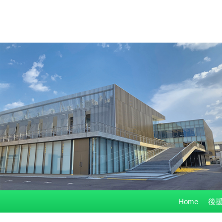
コ
Home
後援
ン