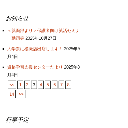
お知らせ
＜就職部より＞保護者向け就活セミナ
ー動画等
2025年10月27日
大学祭に模擬店出店します！
2025年9
月4日
資格学習支援センターたより
2025年8
月4日
<<
1
2
3
4
5
6
7
8
...
14
>>
行事予定