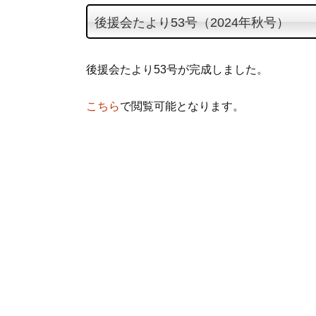
テ
後援会たより53号（2024年秋号）
ン
ツ
へ
後援会たより53号が完成しました。
ス
キ
こちら
で閲覧可能となります。
ッ
プ
投
稿
ナ
ビ
ゲ
ー