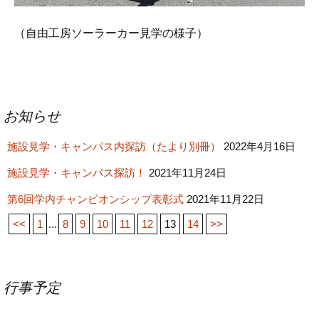
（自由工房ソーラーカー見学の様子）
投
お知らせ
稿
施設見学・キャンパス内探訪（たより別冊）
ナ
2022年4月16日
ビ
施設見学・キャンパス探訪！
2021年11月24日
ゲ
第6回学内チャンピオンシップ表彰式
2021年11月22日
ー
<<
1
...
8
9
10
11
12
13
14
>>
シ
ョ
ン
行事予定