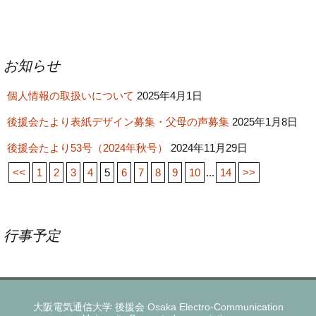
投
お知らせ
稿
個人情報の取扱いについて
ナ
2025年4月1日
ビ
後援会たより表紙デザイン募集・父母の声募集
2025年1月8日
ゲ
後援会たより53号（2024年秋号）
2024年11月29日
ー
<<
1
2
3
4
5
6
7
8
9
10
...
14
>>
シ
ョ
ン
行事予定
大阪電気通信大学 後援会 Osaka Electro-Communication