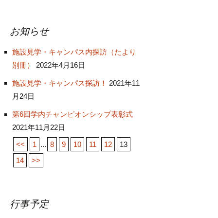
お知らせ
施設見学・キャンパス内探訪（たより
別冊）
2022年4月16日
施設見学・キャンパス探訪！
2021年11
月24日
第6回学内チャンピオンシップ表彰式
2021年11月22日
<<
1
...
8
9
10
11
12
13
14
>>
行事予定