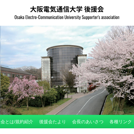
会とは/規約紹介
後援会たより
会長のあいさつ
各種リンク