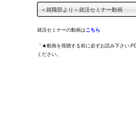
テ
＜就職部より＞就活セミナー動画
ン
ツ
へ
就活セミナーの動画は
こちら
ス
キ
「★動画を視聴する前に必ずお読み下さい.P
ッ
ください。
プ
投
稿
ナ
ビ
ゲ
ー