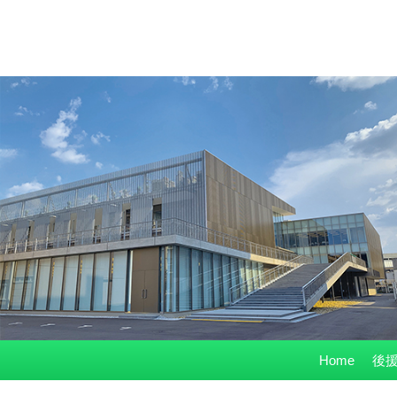
コ
Home
後援
ン