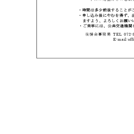
投
稿
ナ
ビ
ゲ
ー
シ