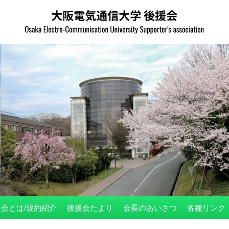
会とは/規約紹介
後援会たより
会長のあいさつ
各種リンク