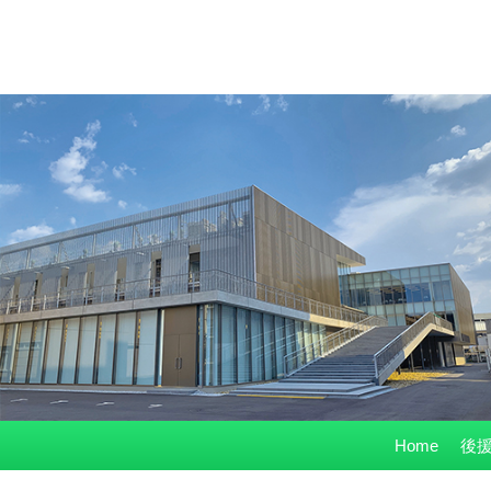
コ
Home
後援
ン