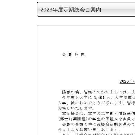
テ
2023年度定期総会ご案内
ン
ツ
へ
ス
キ
ッ
プ