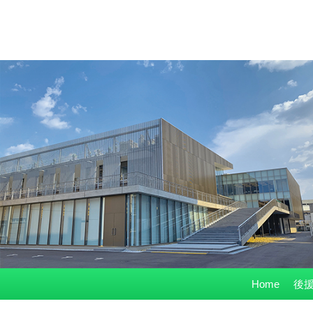
コ
Home
後援
ン