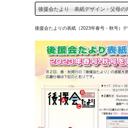
テ
後援会たより 表紙デザイン・父母の声
ン
ツ
へ
後援会たよりの表紙（2023年春号・秋号）
ス
キ
ッ
プ