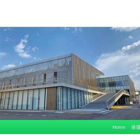
コ
Home
後援
ン