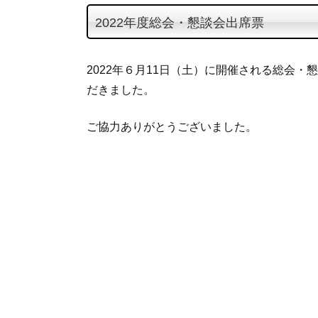
テ
2022年度総会・懇談会出席票
ン
ツ
へ
2022年６月11日（土）に開催される総会・
ス
だきました。
キ
ッ
ご協力ありがとうございました。
プ
投
稿
ナ
ビ
ゲ