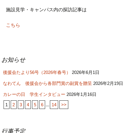
施設見学・キャンパス内の探訪記事は
こちら
投
お知らせ
稿
後援会たより56号（2026年春号）
ナ
2026年6月1日
ビ
なわてん 後援会から各部門賞の副賞を贈呈
2026年2月19日
ゲ
カレーの日 学生インタビュー
2026年1月16日
ー
1
2
3
4
5
6
...
14
>>
シ
ョ
ン
行事予定