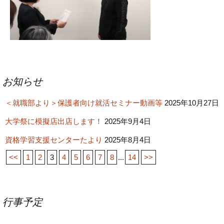
投
お知らせ
稿
＜就職部より＞保護者向け就活セミナー動画等
ナ
2025年10月27日
ビ
大学祭に模擬店出店します！
2025年9月4日
ゲ
資格学習支援センターたより
2025年8月4日
ー
<<
1
2
3
4
5
6
7
8
...
14
>>
シ
ョ
ン
行事予定