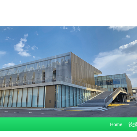
コ
Home
後援
ン