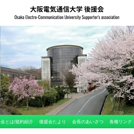
会とは/規約紹介
後援会たより
会長のあいさつ
各種リンク